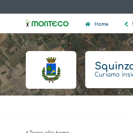
Salta
al
menumonteco
contenuto
Home
principale
Squinz
Curiamo insi