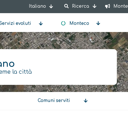
Italiano
Ricerca
Monte
Mostra ulteriori azioni
Servizi evoluti
Monteco
ano
eme la città
Comuni serviti
Comuni
serviti